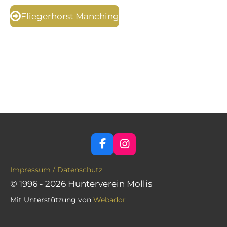
Fliegerhorst Manching
F
I
a
n
c
s
Impressum / Datenschutz
e
t
© 1996 - 2026 Hunterverein Mollis
b
a
o
g
Mit Unterstützung von
Webador
o
r
k
a